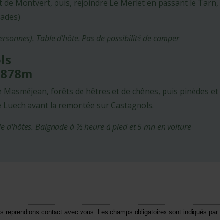
nt de Montvert, puis, rejoindre Le Merlet en passant le Tarn
nades)
personnes). Table d’hôte. Pas de possibilité de camper
ols
- 878m
s de Masméjean, forêts de hêtres et de chênes, puis pinèdes 
 Luech avant la remontée sur Castagnols.
ble d'hôtes. Baignade à ½ heure à pied et 5 mn en voiture
ous reprendrons contact avec vous. Les champs obligatoires sont indiqués par 