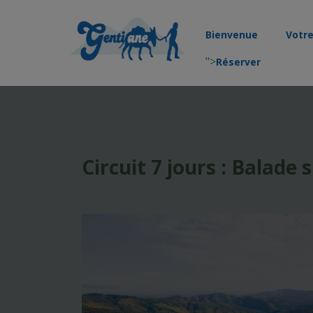
Bienvenue
Votr
">
Réserver
Circuit 7 jours : Balade 