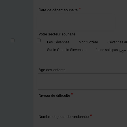
*
Date de départ souhaité
Votre secteur souhaité
Les Cévennes
Mont Lozère
Cévennes au
Sur le Chemin Stevenson
Je ne sais pas
Nomb
Age des enfants
*
Niveau de difficulté
*
Nombre de jours de randonnée