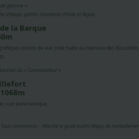
 de gamme ».
te d’étape, petites chambres d’hôte et Repas
 de la Barque
-40m
ifiques points de vue. Jolie halte au hameau des Bouzèdes (
ts.
estaurant du « Commandeur »
illefort
- 1068m
vec vue panoramique.
le. Tous commerces – Marché le jeudi matin (étape de ravitaillemen