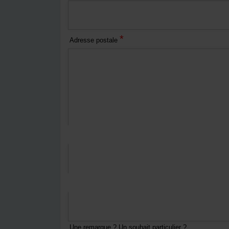
*
Adresse postale
*
Courriel
*
Numéro de téléphone
Une remarque ? Un souhait particulier ?