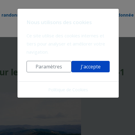
e randonnée
Nos circuits
Territoire de randonnée
Nous utilisons des cookies
Ce site utilise des cookies internes et
tiers pour analyser et améliorer votre
navigation.
Paramètres
J'accepte
sur le Toit des Cévennes - 7TC-1
Politique de Cookies