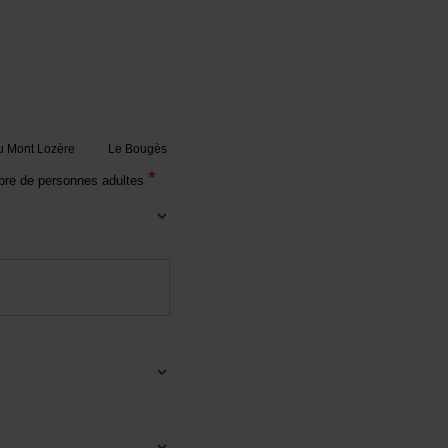
 Mont Lozère
Le Bougès
*
re de personnes adultes