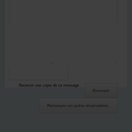
En envoyant ce formulaire :
Vous acceptez
notre politique de confidentialité
Notre politique de confidentialité
*
Captcha
Recevoir une copie de ce message