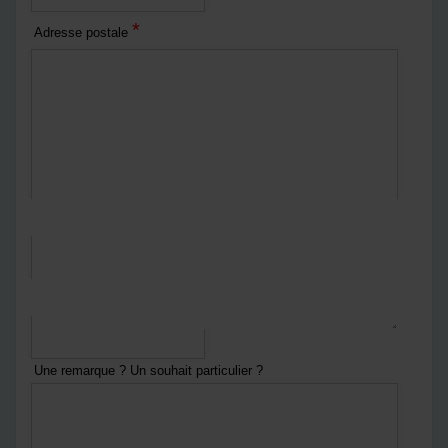
*
Adresse postale
*
Courriel
*
Numéro de téléphone
Une remarque ? Un souhait particulier ?