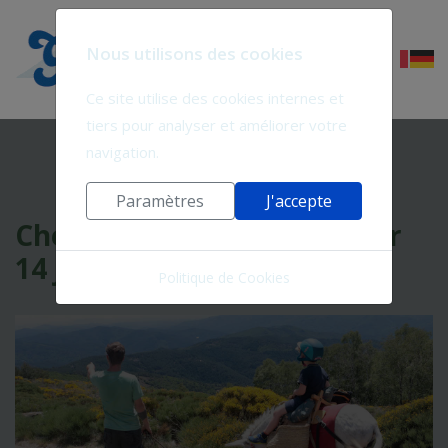
Nous utilisons des cookies
Ce site utilise des cookies internes et
tiers pour analyser et améliorer votre
navigation.
Paramètres
J'accepte
Chemin de Stevenson entier
14 jours - 14ST-1
Politique de Cookies