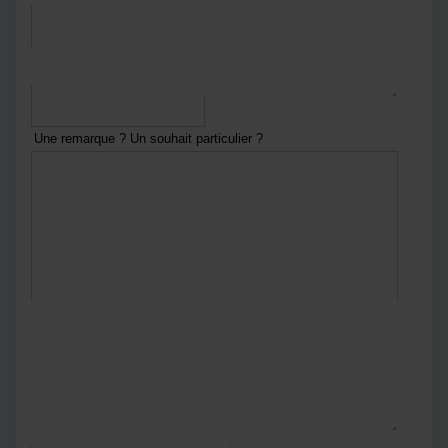
*
Numéro de téléphone
Une remarque ? Un souhait particulier ?
En envoyant ce formulaire :
Vous acceptez
notre politique de confidentialité
Notre politique de confidentialité
*
Captcha