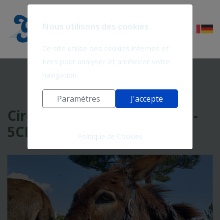
Nous utilisons des cookies
Ce site utilise des cookies internes et
tiers pour analyser et améliorer votre
navigation.
Paramètres
J'accepte
Circuit 5 jours en Cévennes -
5CML-12
Politique de Cookies