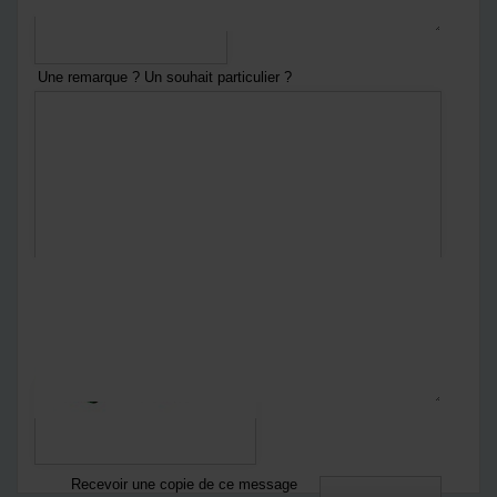
Une remarque ? Un souhait particulier ?
En envoyant ce formulaire :
Vous acceptez
notre politique de confidentialité
Notre politique de confidentialité
*
Captcha
Recevoir une copie de ce message