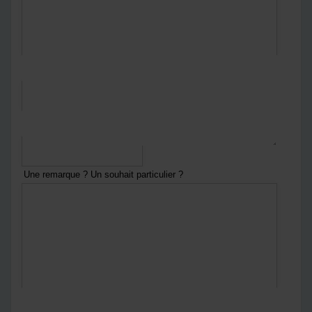
*
Courriel
*
Numéro de téléphone
Une remarque ? Un souhait particulier ?
En envoyant ce formulaire :