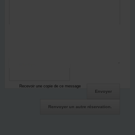
En envoyant ce formulaire :
Vous acceptez
notre politique de confidentialité
Notre politique de confidentialité
*
Captcha
Recevoir une copie de ce message