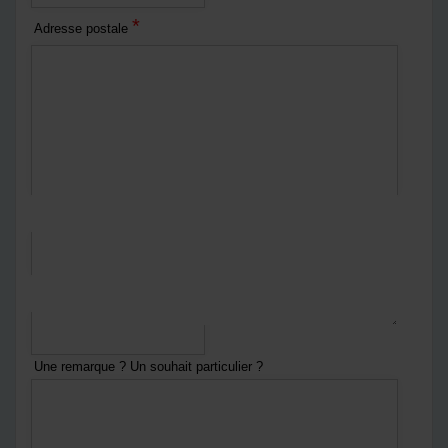
*
Adresse postale
*
Courriel
*
Numéro de téléphone
Une remarque ? Un souhait particulier ?